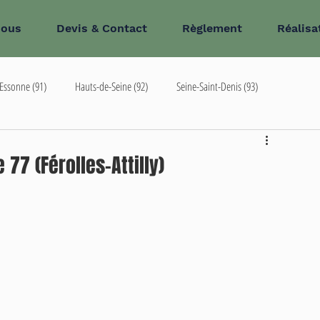
nous
Devis & Contact
Règlement
Réalisa
Essonne (91)
Hauts-de-Seine (92)
Seine-Saint-Denis (93)
93
68
Oise (60)
 77 (Férolles-Attilly)