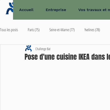
Accueil
Entreprise
Vos travaux et 
Tous les posts
Paris (75)
Seine-et-Marne (77)
Yvelines (78)
Challenge Bat
Val-de-Marne (94)
Val-d'Oise (95)
Extérieur d'Île-de-France
Pose d'une cuisine IKEA dans le