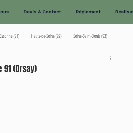
nous
Devis & Contact
Règlement
Réalisa
Essonne (91)
Hauts-de-Seine (92)
Seine-Saint-Denis (93)
93
68
Oise (60)
e 91 (Orsay)