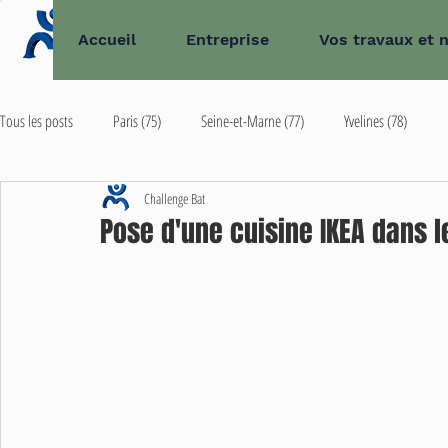
Accueil
Entreprise
Vos travaux et 
Tous les posts
Paris (75)
Seine-et-Marne (77)
Yvelines (78)
Challenge Bat
Val-de-Marne (94)
Val-d'Oise (95)
Extérieur d'Île-de-France
Pose d'une cuisine IKEA dans l