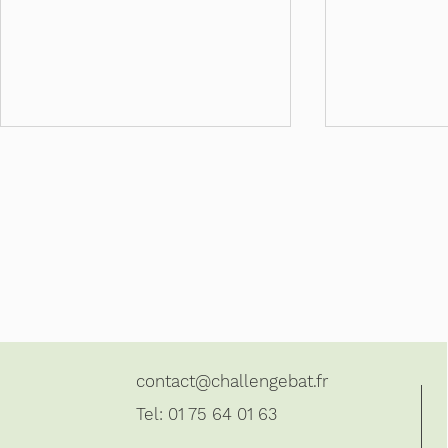
Pose d'une cuisine IKEA dans le
Installation d
91 (Angerville)
dans le 91 (Ri
contact@challengebat.fr
Tel:
01 75 64 01 63