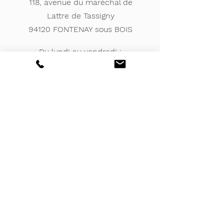
118, avenue du maréchal de
Lattre de Tassigny
94120 FONTENAY sous BOIS
Du lundi au vendredi :
9h- 13h / 14h -17h
Votre avis compte,
venez consulter
nos avis clients
et poster le votre !
Par CBAT CONSULTING