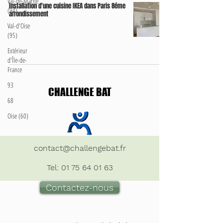
Val-de-Marne
Installation d'une cuisine IKEA dans Paris 8éme
(94)
arrondissement
Val-d'Oise
(95)
Extérieur
d'Île-de-
France
93
CHALLENGE BAT
68
Oise (60)
contact@challengebat.fr
Tel:
01 75 64 01 63
Contactez-nous