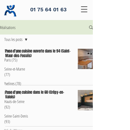
01 75 64 01 63
Réalisations
Tous les posts
Tous les posts
Pose d'une cuisine ouverte dans le 94 (Saint-
Maur-des-Fossés)
Paris (75)
Seine-et-Marne
(77)
Yvelines (78)
Pose d'une cuisine dans le 60 (Crépy-en-
Essonne (91)
Valois)
Hauts-de-Seine
(92)
Seine-Saint-Denis
(93)