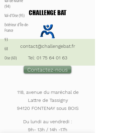
Val-de-Marne
(94)
CHALLENGE BAT
Val-d'Oise (95)
Extérieur d'Île-de-
France
93
contact@challengebat.fr
68
Oise (60)
Tel:
01 75 64 01 63
Contactez-nous
118, avenue du maréchal de
Lattre de Tassigny
94120 FONTENAY sous BOIS
Du lundi au vendredi :
9h- 13h / 14h -17h