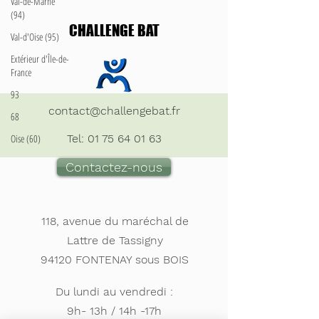
Val-de-Marne
(94)
CHALLENGE BAT
Val-d'Oise (95)
Extérieur d'Île-de-
France
93
contact@challengebat.fr
68
Oise (60)
Tel:
01 75 64 01 63
Contactez-nous
118, avenue du maréchal de
Lattre de Tassigny
94120 FONTENAY sous BOIS
Du lundi au vendredi :
9h- 13h / 14h -17h