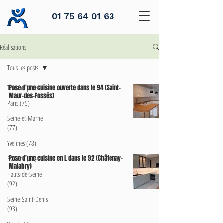
01 75 64 01 63
Réalisations
Tous les posts
Tous les posts
Pose d'une cuisine ouverte dans le 94 (Saint-
Maur-des-Fossés)
Paris (75)
Seine-et-Marne
(77)
Yvelines (78)
Pose d'une cuisine en L dans le 92 (Châtenay-
Essonne (91)
Malabry)
Hauts-de-Seine
(92)
Seine-Saint-Denis
(93)