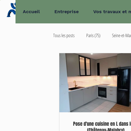
Accueil
Entreprise
Vos travaux et 
Tous les posts
Paris (75)
Seine-et-Ma
Extérieur d'Île-de-France
93
6
Pose d'une cuisine en L dans 
(Châtenay-Malabry)