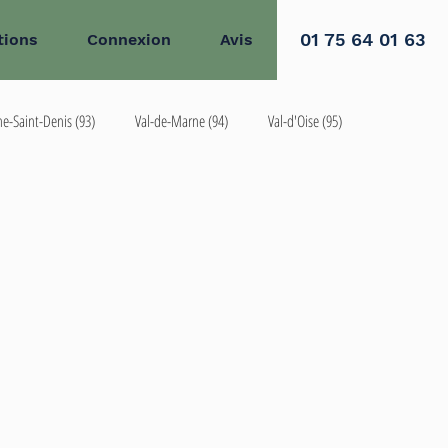
01 75 64 01 63
tions
Connexion
Avis
ne-Saint-Denis (93)
Val-de-Marne (94)
Val-d'Oise (95)