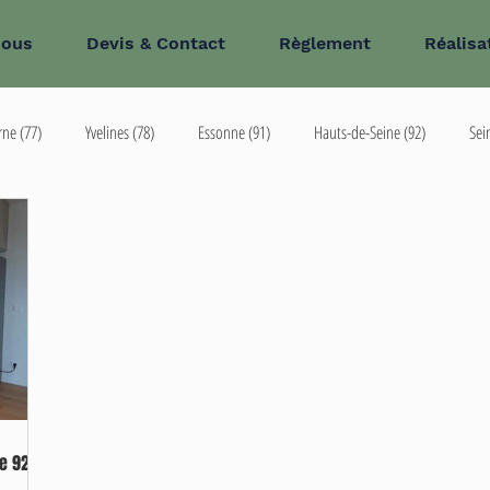
nous
Devis & Contact
Règlement
Réalisa
rne (77)
Yvelines (78)
Essonne (91)
Hauts-de-Seine (92)
Sei
8
Oise (60)
le 92