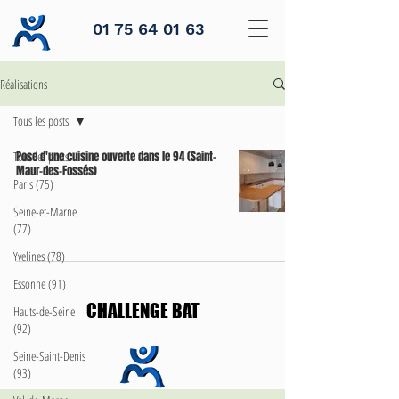
01 75 64 01 63
Réalisations
Tous les posts
Tous les posts
Pose d'une cuisine ouverte dans le 94 (Saint-
Maur-des-Fossés)
Paris (75)
Seine-et-Marne
(77)
Yvelines (78)
Essonne (91)
CHALLENGE BAT
Hauts-de-Seine
(92)
Seine-Saint-Denis
(93)