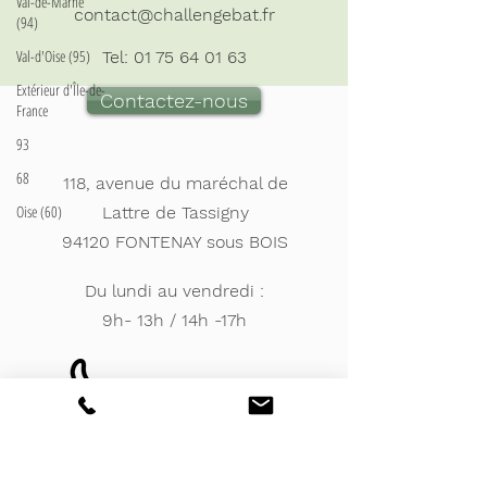
Val-de-Marne
contact@challengebat.fr
(94)
Val-d'Oise (95)
Tel:
01 75 64 01 63
Extérieur d'Île-de-
Contactez-nous
France
93
68
118, avenue du maréchal de
Oise (60)
Lattre de Tassigny
94120 FONTENAY sous BOIS
Du lundi au vendredi :
9h- 13h / 14h -17h
Votre avis compte,
venez consulter
nos avis clients
et poster le votre !