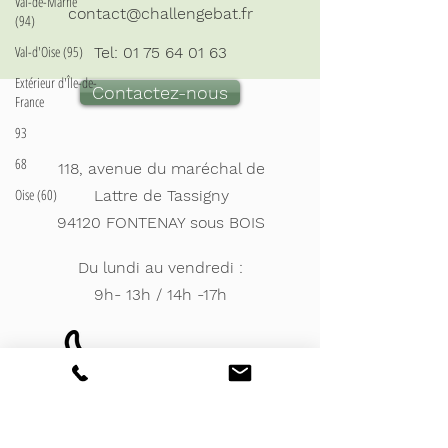
Val-de-Marne
contact@challengebat.fr
(94)
Val-d'Oise (95)
Tel:
01 75 64 01 63
Extérieur d'Île-de-
Contactez-nous
France
93
68
118, avenue du maréchal de
Oise (60)
Lattre de Tassigny
94120 FONTENAY sous BOIS
Du lundi au vendredi :
9h- 13h / 14h -17h
Votre avis compte,
venez consulter
nos avis clients
et poster le votre !